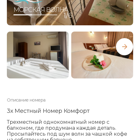
4х Местный Номер Комфорт
МОРСКАЯ ВОЛНА
1/
6
2х Местный Номер Комфорт Плюс
3х Местный Номер Комфорт Плюс
Описание номера
2х Местный Полулюкс С Балконом И
3х Местный Номер Комфорт
Видом На Море
Трехместный однокомнатный номер с
балконом, где продумана каждая деталь.
Просыпайтесь под шум волн за чашкой кофе
на собственном балконе