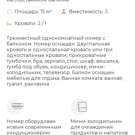
3 Местный Полулюкс С Балконом И
Площадь: 15 м²
Вместимость: 3
Видом На Море
Кровати: 2 / 1
Трехместный однокомнатный номер с
балконом. Номер оснащен: двуспальная
2-Х Комнатный 5-Ти Местный Номер С
кровать и односпальная кровать или три
Кухней
односпальные кровати, прикроватные
тумбочки, бра, зеркало, стол, шкаф, вешалка,
тумба под обувь, кондиционер, мини-
холодильник, телевизор. Балкон оснащен
мебелью для отдыха. Ванная комната: ванная,
туалет, раковина
2-Х Комнатный 4-Х Местный Номер С
Кухней
Номер оборудован
Мини-холодильник
новым современным
для охлаждения
кондиционером
продуктов и напитков